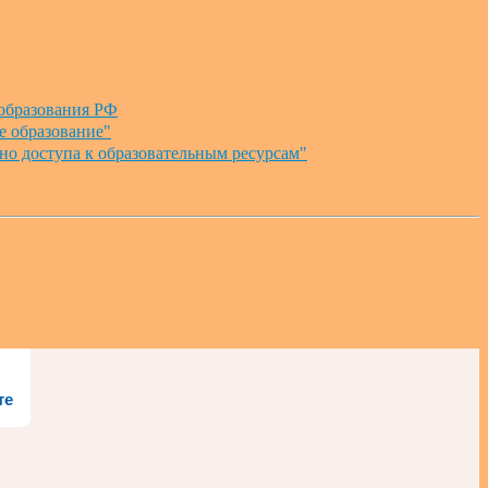
образования РФ
е образование"
но доступа к образовательным ресурсам"
те