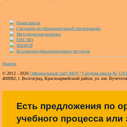
Наша школа
Сведения об образовательной организации
Методическая копилка
ЕИС ВО
ФЦИОР
Коллекция образовательных ресурсов
Наверх
© 2012 - 2026
Официальный сайт МОУ "Средняя школа № 124 К
400082, г. Волгоград, Красноармейский район, ул. им. Вучетича, 
Есть предложения по о
учебного процесса или з